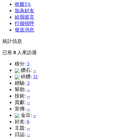
收聽TA
加為好友
給我留言
打個招呼
發送消息
統計信息
已有
8
人來訪過
積分:
3
鑽石:
--
碎鑽:
31
經驗:
3
幫助:
--
技術:
--
貢獻:
--
宣傳:
--
金豆:
--
好友:
6
主題:
--
日誌:
--