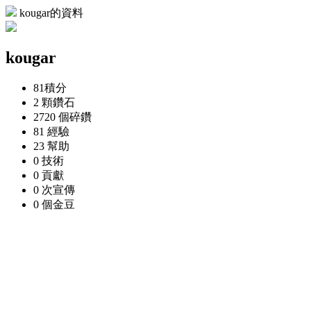
kougar的資料
kougar
81
積分
2 顆
鑽石
2720 個
碎鑽
81
經驗
23
幫助
0
技術
0
貢獻
0 次
宣傳
0 個
金豆