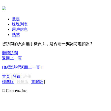
搜尋
版塊列表
用戶信息
熱帖
您訪問的頁面無手機頁面，是否進一步訪問電腦版？
繼續訪問
返回上一頁
[ 點擊這裡返回上一頁 ]
首頁
|
登錄
|
註冊
標準版
|
觸屏版
|
電腦版
|
© Comsenz Inc.