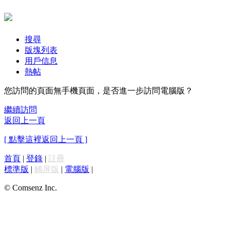
搜尋
版塊列表
用戶信息
熱帖
您訪問的頁面無手機頁面，是否進一步訪問電腦版？
繼續訪問
返回上一頁
[ 點擊這裡返回上一頁 ]
首頁
|
登錄
|
註冊
標準版
|
觸屏版
|
電腦版
|
© Comsenz Inc.