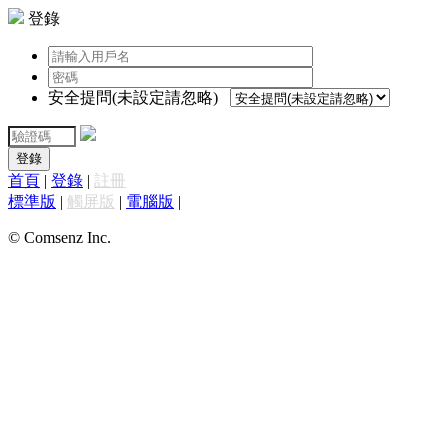
登錄
安全提問(未設定請忽略)
登錄
首頁
|
登錄
|
註冊
標準版
|
觸屏版
|
電腦版
|
© Comsenz Inc.