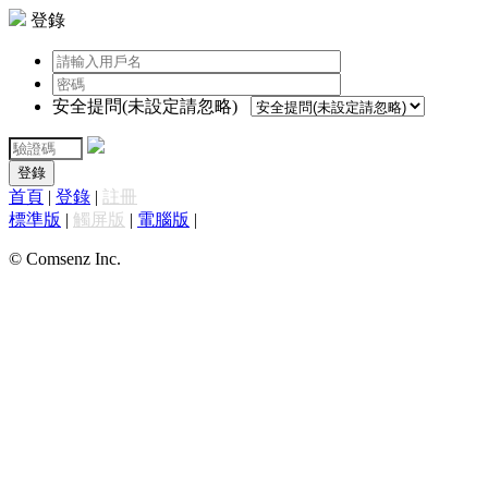
登錄
安全提問(未設定請忽略)
登錄
首頁
|
登錄
|
註冊
標準版
|
觸屏版
|
電腦版
|
© Comsenz Inc.