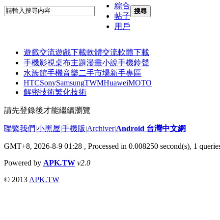
綜合
搜尋
帖子
用戶
遊戲交流
遊戲下載
軟體交流
軟體下載
手機影視
桌布主題
漫畫小說
手機鈴聲
水族館
手機音樂
二手市場
新手專區
HTC
Sony
Samsung
TWM
Huawei
MOTO
解密技術
繁化技術
請先登錄後才能繼續瀏覽
聯繫我們
|
小黑屋
|
手機版
|
Archiver
|
Android 台灣中文網
GMT+8, 2026-8-9 01:28
, Processed in 0.008250 second(s), 1 quer
Powered by
APK.TW
v2.0
© 2013
APK.TW