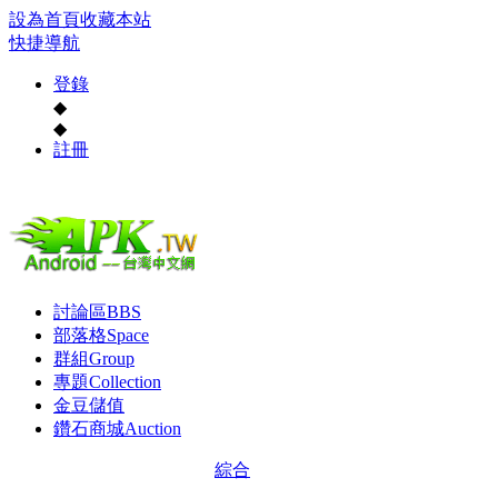
設為首頁
收藏本站
快捷導航
登錄
◆
◆
註冊
討論區
BBS
部落格
Space
群組
Group
專題
Collection
金豆儲值
鑽石商城
Auction
綜合