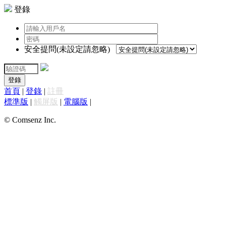
登錄
安全提問(未設定請忽略)
登錄
首頁
|
登錄
|
註冊
標準版
|
觸屏版
|
電腦版
|
© Comsenz Inc.