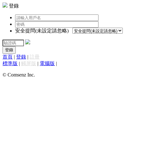
登錄
安全提問(未設定請忽略)
登錄
首頁
|
登錄
|
註冊
標準版
|
觸屏版
|
電腦版
|
© Comsenz Inc.