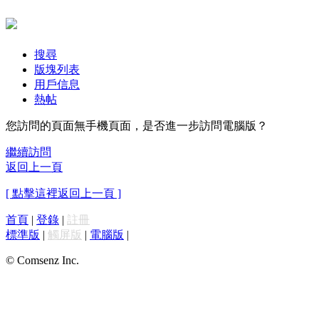
搜尋
版塊列表
用戶信息
熱帖
您訪問的頁面無手機頁面，是否進一步訪問電腦版？
繼續訪問
返回上一頁
[ 點擊這裡返回上一頁 ]
首頁
|
登錄
|
註冊
標準版
|
觸屏版
|
電腦版
|
© Comsenz Inc.