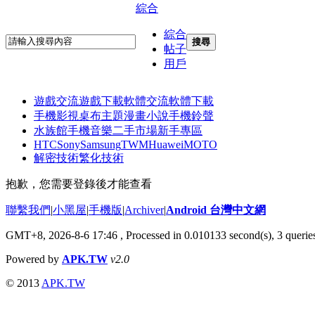
綜合
綜合
搜尋
帖子
用戶
遊戲交流
遊戲下載
軟體交流
軟體下載
手機影視
桌布主題
漫畫小說
手機鈴聲
水族館
手機音樂
二手市場
新手專區
HTC
Sony
Samsung
TWM
Huawei
MOTO
解密技術
繁化技術
抱歉，您需要登錄後才能查看
聯繫我們
|
小黑屋
|
手機版
|
Archiver
|
Android 台灣中文網
GMT+8, 2026-8-6 17:46
, Processed in 0.010133 second(s), 3 quer
Powered by
APK.TW
v2.0
© 2013
APK.TW