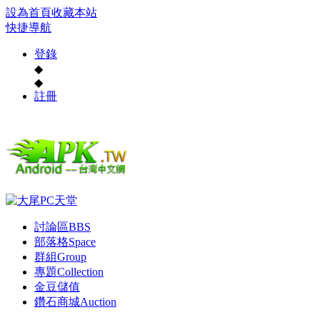
設為首頁
收藏本站
快捷導航
登錄
◆
◆
註冊
討論區
BBS
部落格
Space
群組
Group
專題
Collection
金豆儲值
鑽石商城
Auction