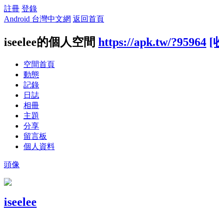
註冊
登錄
Android 台灣中文網
返回首頁
iseelee的個人空間
https://apk.tw/?95964
[
空間首頁
動態
記錄
日誌
相冊
主題
分享
留言板
個人資料
頭像
iseelee