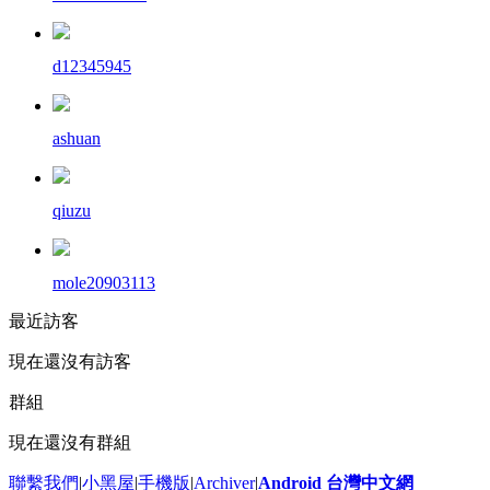
d12345945
ashuan
qiuzu
mole20903113
最近訪客
現在還沒有訪客
群組
現在還沒有群組
聯繫我們
|
小黑屋
|
手機版
|
Archiver
|
Android 台灣中文網