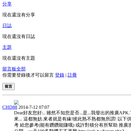
分享
現在還沒有分享
日誌
現在還沒有日誌
主題
現在還沒有主題
留言板
全部
你需要登錄後才可以留言
登錄
|
註冊
留言
CHD88
2014-7-12 07:07
Dear好友您好:.. 雖然不知您是否...是...我發出的推廣APK
來... 這都無妨.來者就是有緣!彼此熟不熟都無所謂! 以下
考 給您參考(能有鑽鑽能賺哦) 或許對積分有所幫助 推廣