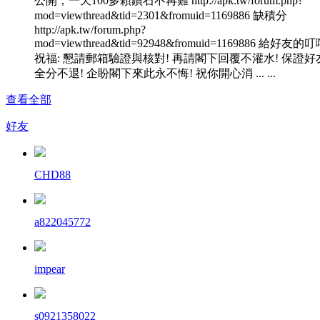
公開，一天100多顆鑽石不再難 http://apk.tw/forum.php?
mod=viewthread&tid=2301&fromuid=1169886 缺積分
http://apk.tw/forum.php?
mod=viewthread&tid=92948&fromuid=1169886 給好友的
祝福: 懇請郵箱驗證與核對! 再請閣下回覆不灌水! 保證好
全分不退! 企盼閣下來此永不悔! 祝你開心消 ... ...
查看全部
好友
CHD88
a822045772
impear
s0921358022