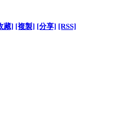
收藏]
[複製]
[分享]
[RSS]