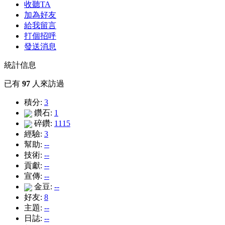
收聽TA
加為好友
給我留言
打個招呼
發送消息
統計信息
已有
97
人來訪過
積分:
3
鑽石:
1
碎鑽:
1115
經驗:
3
幫助:
--
技術:
--
貢獻:
--
宣傳:
--
金豆:
--
好友:
8
主題:
--
日誌:
--