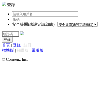
登錄
安全提問(未設定請忽略)
登錄
首頁
|
登錄
|
註冊
標準版
|
觸屏版
|
電腦版
|
© Comsenz Inc.