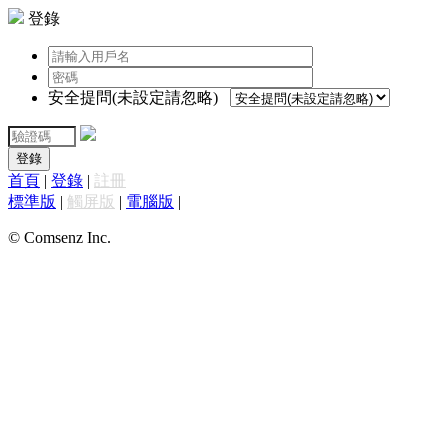
登錄
安全提問(未設定請忽略)
登錄
首頁
|
登錄
|
註冊
標準版
|
觸屏版
|
電腦版
|
© Comsenz Inc.