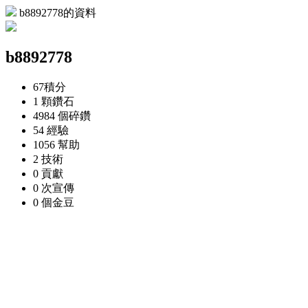
b8892778的資料
b8892778
67
積分
1 顆
鑽石
4984 個
碎鑽
54
經驗
1056
幫助
2
技術
0
貢獻
0 次
宣傳
0 個
金豆