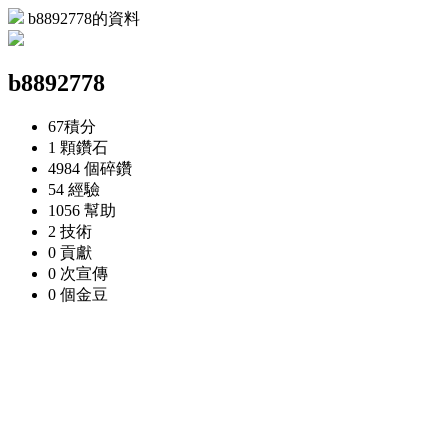
b8892778的資料
b8892778
67
積分
1 顆
鑽石
4984 個
碎鑽
54
經驗
1056
幫助
2
技術
0
貢獻
0 次
宣傳
0 個
金豆