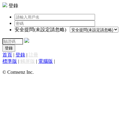
登錄
安全提問(未設定請忽略)
登錄
首頁
|
登錄
|
註冊
標準版
|
觸屏版
|
電腦版
|
© Comsenz Inc.