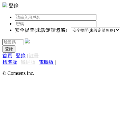
登錄
安全提問(未設定請忽略)
登錄
首頁
|
登錄
|
註冊
標準版
|
觸屏版
|
電腦版
|
© Comsenz Inc.