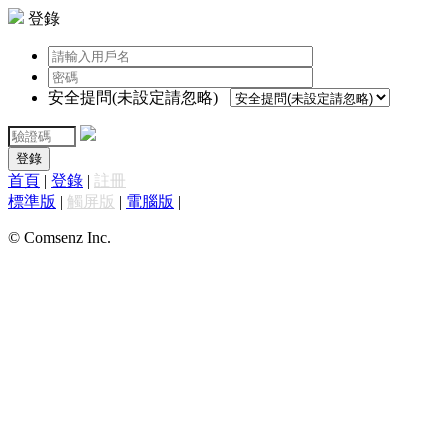
登錄
安全提問(未設定請忽略)
登錄
首頁
|
登錄
|
註冊
標準版
|
觸屏版
|
電腦版
|
© Comsenz Inc.