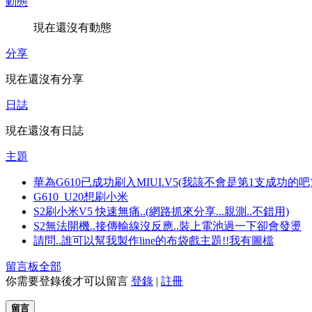
動態
現在還沒有動態
分享
現在還沒有分享
日誌
現在還沒有日誌
主題
華為G610已成功刷入MIUI.V5(我該不會是第1支成功的吧
G610_U20想刷小米
S2刷小米V5 快速無痛..(網路抓來分享...親測..不錯用)
S2無法開機..接傳輸線沒反應..裝上電池過一下卻會發燙
請問..誰可以幫我製作line的布袋戲主題!!我有圖檔
留言板
全部
你需要登錄後才可以留言
登錄
|
註冊
留言