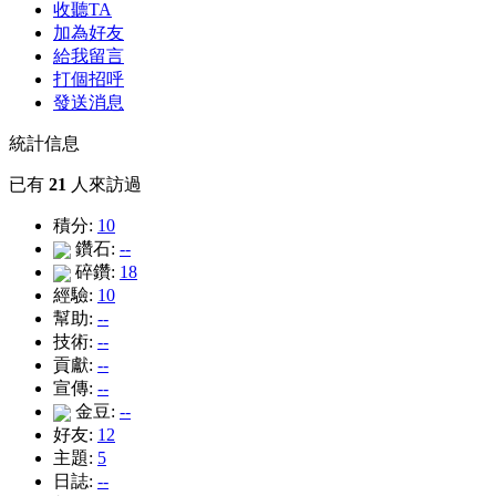
收聽TA
加為好友
給我留言
打個招呼
發送消息
統計信息
已有
21
人來訪過
積分:
10
鑽石:
--
碎鑽:
18
經驗:
10
幫助:
--
技術:
--
貢獻:
--
宣傳:
--
金豆:
--
好友:
12
主題:
5
日誌:
--