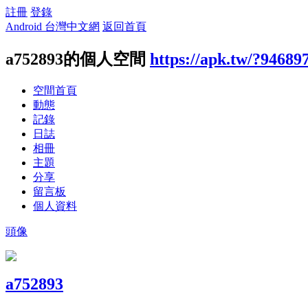
註冊
登錄
Android 台灣中文網
返回首頁
a752893的個人空間
https://apk.tw/?94689
空間首頁
動態
記錄
日誌
相冊
主題
分享
留言板
個人資料
頭像
a752893