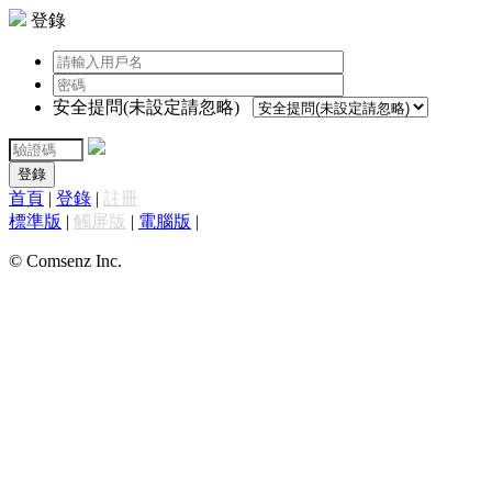
登錄
安全提問(未設定請忽略)
登錄
首頁
|
登錄
|
註冊
標準版
|
觸屏版
|
電腦版
|
© Comsenz Inc.