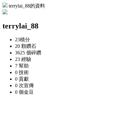
terrylai_88的資料
terrylai_88
23
積分
20 顆
鑽石
3625 個
碎鑽
23
經驗
7
幫助
0
技術
0
貢獻
0 次
宣傳
0 個
金豆