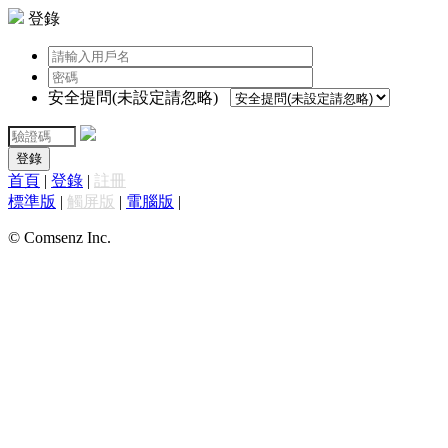
登錄
安全提問(未設定請忽略)
登錄
首頁
|
登錄
|
註冊
標準版
|
觸屏版
|
電腦版
|
© Comsenz Inc.