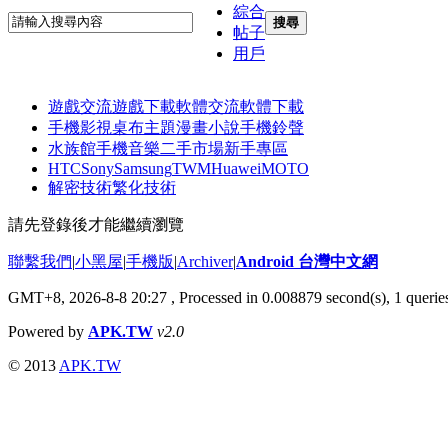
綜合
搜尋
帖子
用戶
遊戲交流
遊戲下載
軟體交流
軟體下載
手機影視
桌布主題
漫畫小說
手機鈴聲
水族館
手機音樂
二手市場
新手專區
HTC
Sony
Samsung
TWM
Huawei
MOTO
解密技術
繁化技術
請先登錄後才能繼續瀏覽
聯繫我們
|
小黑屋
|
手機版
|
Archiver
|
Android 台灣中文網
GMT+8, 2026-8-8 20:27
, Processed in 0.008879 second(s), 1 quer
Powered by
APK.TW
v2.0
© 2013
APK.TW