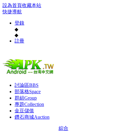
設為首頁
收藏本站
快捷導航
登錄
◆
◆
註冊
討論區
BBS
部落格
Space
群組
Group
專題
Collection
金豆儲值
鑽石商城
Auction
綜合