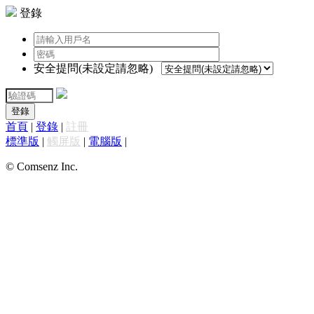
登錄
安全提問(未設定請忽略)
登錄
首頁
|
登錄
|
註冊
標準版
|
觸屏版
|
電腦版
|
© Comsenz Inc.