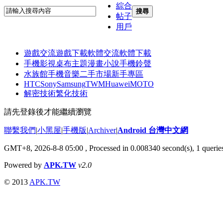
綜合
搜尋
帖子
用戶
遊戲交流
遊戲下載
軟體交流
軟體下載
手機影視
桌布主題
漫畫小說
手機鈴聲
水族館
手機音樂
二手市場
新手專區
HTC
Sony
Samsung
TWM
Huawei
MOTO
解密技術
繁化技術
請先登錄後才能繼續瀏覽
聯繫我們
|
小黑屋
|
手機版
|
Archiver
|
Android 台灣中文網
GMT+8, 2026-8-8 05:00
, Processed in 0.008340 second(s), 1 quer
Powered by
APK.TW
v2.0
© 2013
APK.TW