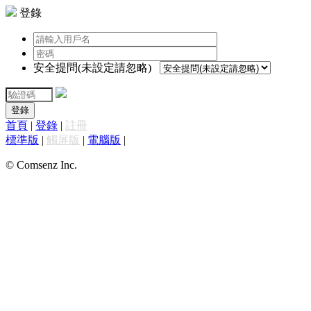
登錄
安全提問(未設定請忽略)
登錄
首頁
|
登錄
|
註冊
標準版
|
觸屏版
|
電腦版
|
© Comsenz Inc.