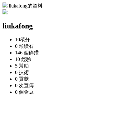
liukafong的資料
liukafong
10
積分
0 顆
鑽石
146 個
碎鑽
10
經驗
5
幫助
0
技術
0
貢獻
0 次
宣傳
0 個
金豆