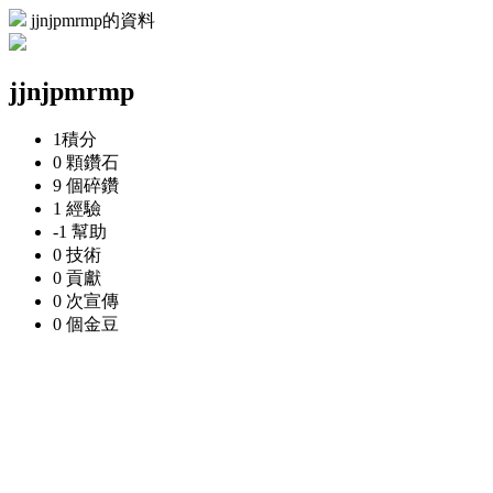
jjnjpmrmp的資料
jjnjpmrmp
1
積分
0 顆
鑽石
9 個
碎鑽
1
經驗
-1
幫助
0
技術
0
貢獻
0 次
宣傳
0 個
金豆