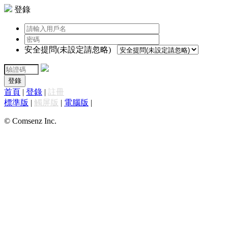
登錄
安全提問(未設定請忽略)
登錄
首頁
|
登錄
|
註冊
標準版
|
觸屏版
|
電腦版
|
© Comsenz Inc.