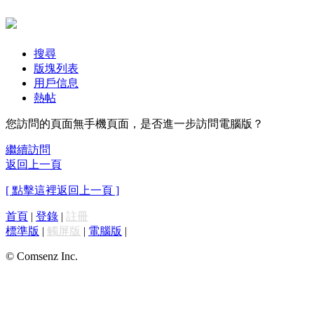
搜尋
版塊列表
用戶信息
熱帖
您訪問的頁面無手機頁面，是否進一步訪問電腦版？
繼續訪問
返回上一頁
[ 點擊這裡返回上一頁 ]
首頁
|
登錄
|
註冊
標準版
|
觸屏版
|
電腦版
|
© Comsenz Inc.