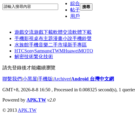
綜合
搜尋
帖子
用戶
遊戲交流
遊戲下載
軟體交流
軟體下載
手機影視
桌布主題
漫畫小說
手機鈴聲
水族館
手機音樂
二手市場
新手專區
HTC
Sony
Samsung
TWM
Huawei
MOTO
解密技術
繁化技術
請先登錄後才能繼續瀏覽
聯繫我們
|
小黑屋
|
手機版
|
Archiver
|
Android 台灣中文網
GMT+8, 2026-8-8 16:50
, Processed in 0.008325 second(s), 1 quer
Powered by
APK.TW
v2.0
© 2013
APK.TW