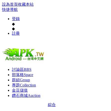
設為首頁
收藏本站
快捷導航
登錄
◆
◆
註冊
討論區
BBS
部落格
Space
群組
Group
專題
Collection
金豆儲值
鑽石商城
Auction
綜合