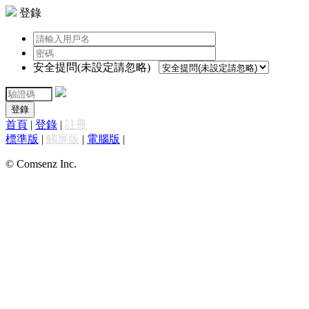
登錄
安全提問(未設定請忽略)
登錄
首頁
|
登錄
|
註冊
標準版
|
觸屏版
|
電腦版
|
© Comsenz Inc.