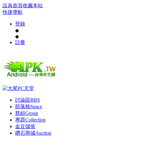
設為首頁
收藏本站
快捷導航
登錄
◆
◆
註冊
討論區
BBS
部落格
Space
群組
Group
專題
Collection
金豆儲值
鑽石商城
Auction