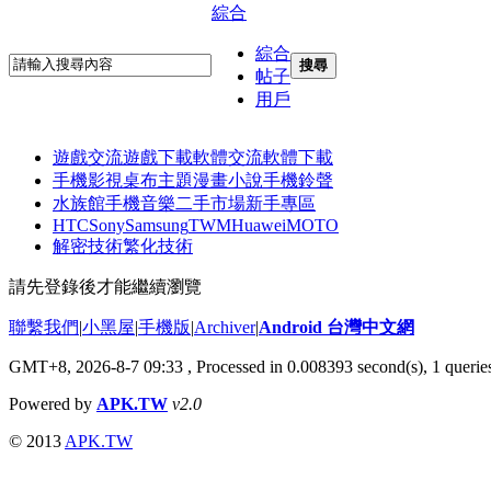
綜合
綜合
搜尋
帖子
用戶
遊戲交流
遊戲下載
軟體交流
軟體下載
手機影視
桌布主題
漫畫小說
手機鈴聲
水族館
手機音樂
二手市場
新手專區
HTC
Sony
Samsung
TWM
Huawei
MOTO
解密技術
繁化技術
請先登錄後才能繼續瀏覽
聯繫我們
|
小黑屋
|
手機版
|
Archiver
|
Android 台灣中文網
GMT+8, 2026-8-7 09:33
, Processed in 0.008393 second(s), 1 quer
Powered by
APK.TW
v2.0
© 2013
APK.TW