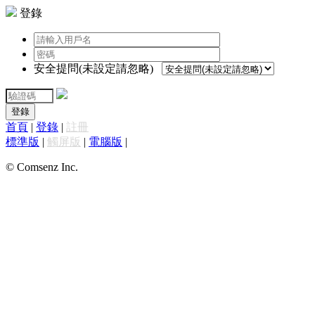
登錄
安全提問(未設定請忽略)
登錄
首頁
|
登錄
|
註冊
標準版
|
觸屏版
|
電腦版
|
© Comsenz Inc.