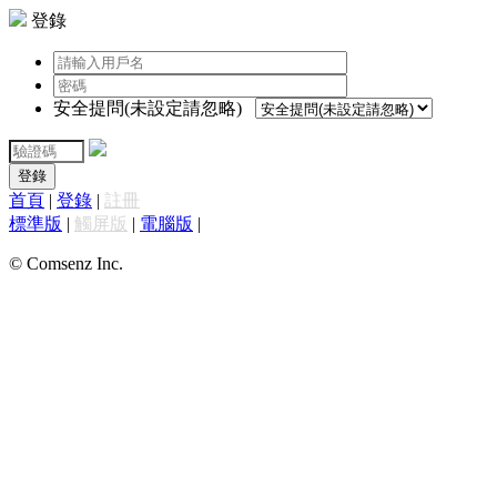
登錄
安全提問(未設定請忽略)
登錄
首頁
|
登錄
|
註冊
標準版
|
觸屏版
|
電腦版
|
© Comsenz Inc.