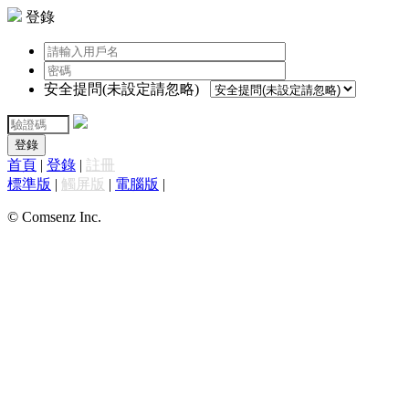
登錄
安全提問(未設定請忽略)
登錄
首頁
|
登錄
|
註冊
標準版
|
觸屏版
|
電腦版
|
© Comsenz Inc.