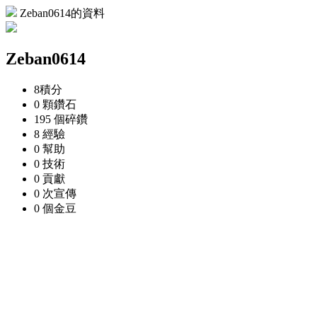
Zeban0614的資料
Zeban0614
8
積分
0 顆
鑽石
195 個
碎鑽
8
經驗
0
幫助
0
技術
0
貢獻
0 次
宣傳
0 個
金豆