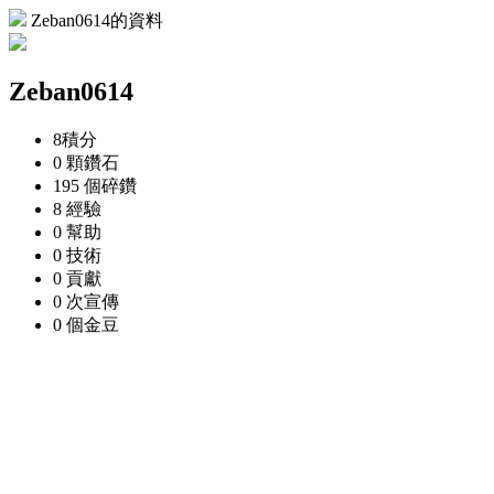
Zeban0614的資料
Zeban0614
8
積分
0 顆
鑽石
195 個
碎鑽
8
經驗
0
幫助
0
技術
0
貢獻
0 次
宣傳
0 個
金豆