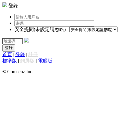
登錄
安全提問(未設定請忽略)
登錄
首頁
|
登錄
|
註冊
標準版
|
觸屏版
|
電腦版
|
© Comsenz Inc.