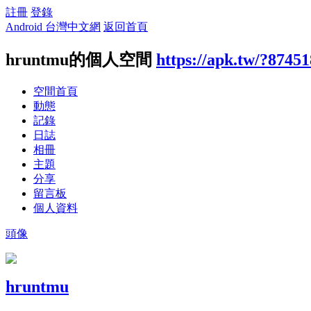
註冊
登錄
Android 台灣中文網
返回首頁
hruntmu的個人空間
https://apk.tw/?87451
空間首頁
動態
記錄
日誌
相冊
主題
分享
留言板
個人資料
頭像
hruntmu