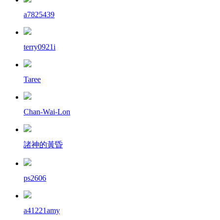
a7825439
terry0921i
Taree
Chan-Wai-Lon
諸神的黃昏
ps2606
a41221amy