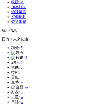
收聽TA
加為好友
給我留言
打個招呼
發送消息
統計信息
已有
7
人來訪過
積分:
5
鑽石:
--
碎鑽:
2
經驗:
5
幫助:
5
技術:
--
貢獻:
--
宣傳:
--
金豆:
--
好友:
8
主題:
--
日誌:
--