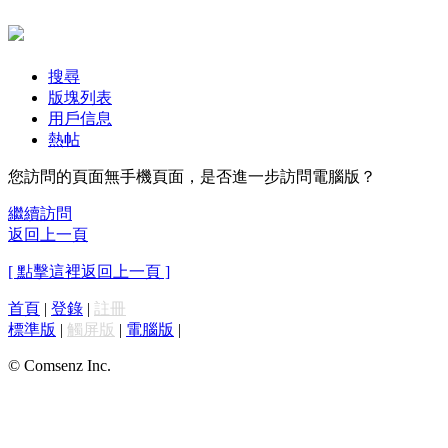
搜尋
版塊列表
用戶信息
熱帖
您訪問的頁面無手機頁面，是否進一步訪問電腦版？
繼續訪問
返回上一頁
[ 點擊這裡返回上一頁 ]
首頁
|
登錄
|
註冊
標準版
|
觸屏版
|
電腦版
|
© Comsenz Inc.