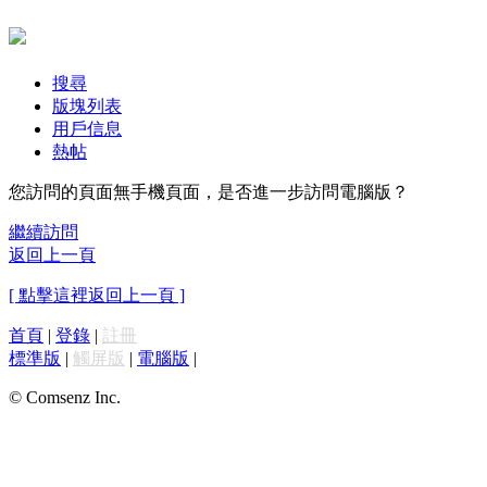
搜尋
版塊列表
用戶信息
熱帖
您訪問的頁面無手機頁面，是否進一步訪問電腦版？
繼續訪問
返回上一頁
[ 點擊這裡返回上一頁 ]
首頁
|
登錄
|
註冊
標準版
|
觸屏版
|
電腦版
|
© Comsenz Inc.