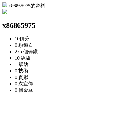
x86865975的資料
x86865975
10
積分
0 顆
鑽石
275 個
碎鑽
10
經驗
1
幫助
0
技術
0
貢獻
0 次
宣傳
0 個
金豆