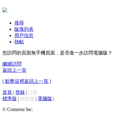
搜尋
版塊列表
用戶信息
熱帖
您訪問的頁面無手機頁面，是否進一步訪問電腦版？
繼續訪問
返回上一頁
[ 點擊這裡返回上一頁 ]
首頁
|
登錄
|
註冊
標準版
|
觸屏版
|
電腦版
|
© Comsenz Inc.