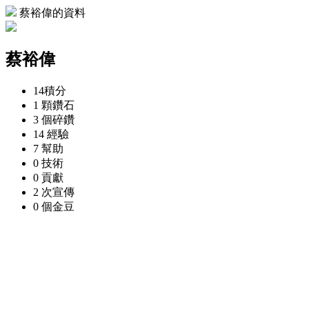
蔡裕偉的資料
蔡裕偉
14
積分
1 顆
鑽石
3 個
碎鑽
14
經驗
7
幫助
0
技術
0
貢獻
2 次
宣傳
0 個
金豆