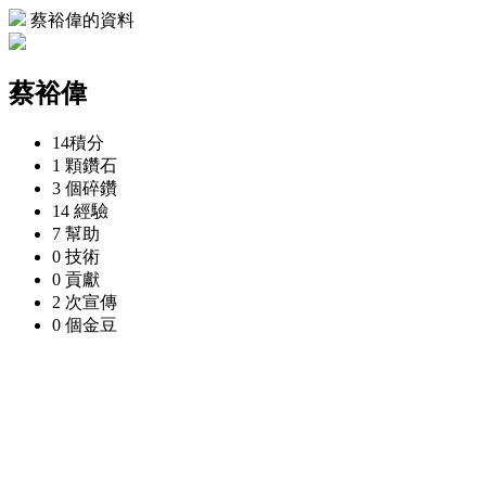
蔡裕偉的資料
蔡裕偉
14
積分
1 顆
鑽石
3 個
碎鑽
14
經驗
7
幫助
0
技術
0
貢獻
2 次
宣傳
0 個
金豆