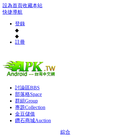
設為首頁
收藏本站
快捷導航
登錄
◆
◆
註冊
討論區
BBS
部落格
Space
群組
Group
專題
Collection
金豆儲值
鑽石商城
Auction
綜合