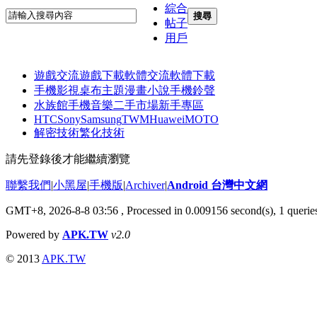
綜合
搜尋
帖子
用戶
遊戲交流
遊戲下載
軟體交流
軟體下載
手機影視
桌布主題
漫畫小說
手機鈴聲
水族館
手機音樂
二手市場
新手專區
HTC
Sony
Samsung
TWM
Huawei
MOTO
解密技術
繁化技術
請先登錄後才能繼續瀏覽
聯繫我們
|
小黑屋
|
手機版
|
Archiver
|
Android 台灣中文網
GMT+8, 2026-8-8 03:56
, Processed in 0.009156 second(s), 1 quer
Powered by
APK.TW
v2.0
© 2013
APK.TW