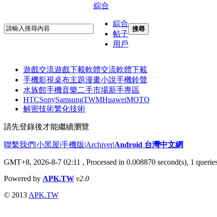
綜合
綜合
搜尋
帖子
用戶
遊戲交流
遊戲下載
軟體交流
軟體下載
手機影視
桌布主題
漫畫小說
手機鈴聲
水族館
手機音樂
二手市場
新手專區
HTC
Sony
Samsung
TWM
Huawei
MOTO
解密技術
繁化技術
請先登錄後才能繼續瀏覽
聯繫我們
|
小黑屋
|
手機版
|
Archiver
|
Android 台灣中文網
GMT+8, 2026-8-7 02:11
, Processed in 0.008870 second(s), 1 queri
Powered by
APK.TW
v2.0
© 2013
APK.TW