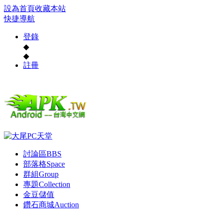
設為首頁
收藏本站
快捷導航
登錄
◆
◆
註冊
討論區
BBS
部落格
Space
群組
Group
專題
Collection
金豆儲值
鑽石商城
Auction