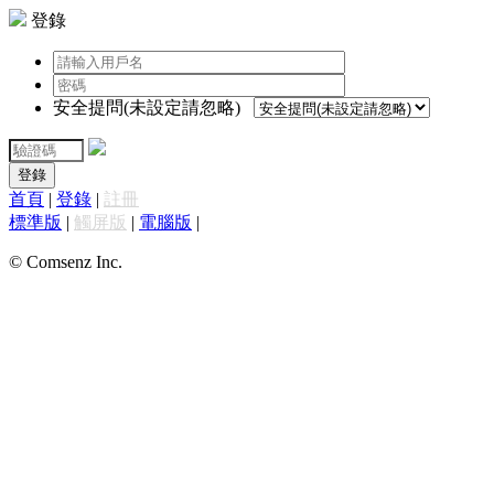
登錄
安全提問(未設定請忽略)
登錄
首頁
|
登錄
|
註冊
標準版
|
觸屏版
|
電腦版
|
© Comsenz Inc.